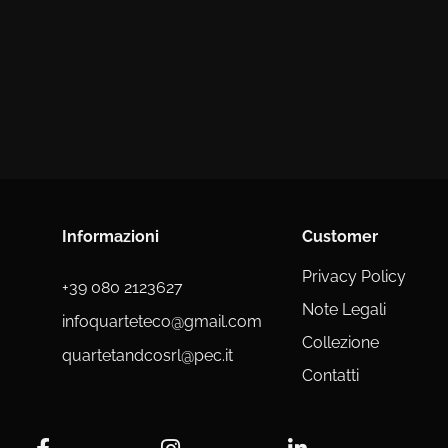
Informazioni
Customer
Privacy Policy
+39 080 2123627
Note Legali
infoquarteteco@gmail.com
Collezione
quartetandcosrl@pec.it
Contatti