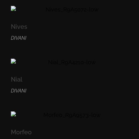
Nives
DIVANI
Nial
DIVANI
Morfeo