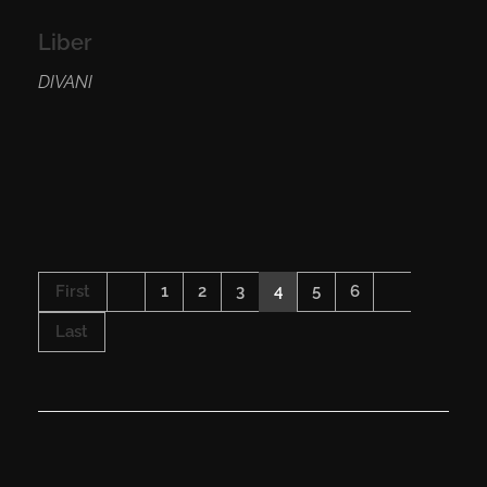
Liber
DIVANI
First
1
2
3
4
5
6
Last