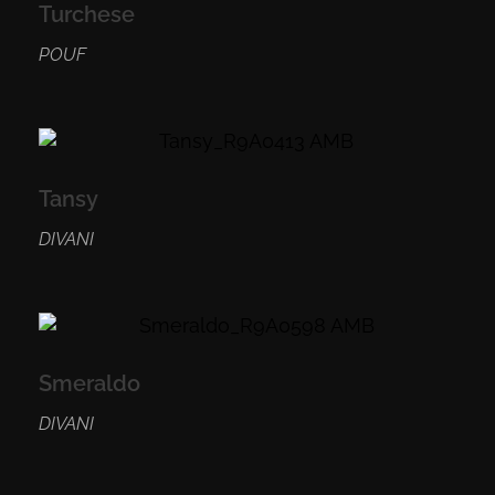
Turchese
POUF
Tansy
DIVANI
Smeraldo
DIVANI